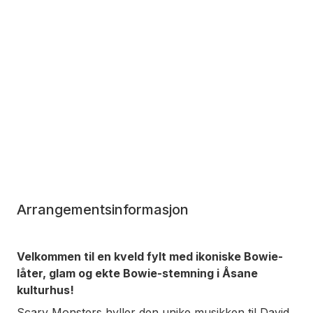
Arrangementsinformasjon
Velkommen til en kveld fylt med ikoniske Bowie-
låter, glam og ekte Bowie-stemning i Åsane
kulturhus!
Scary Monsters hyller den unike musikken til David